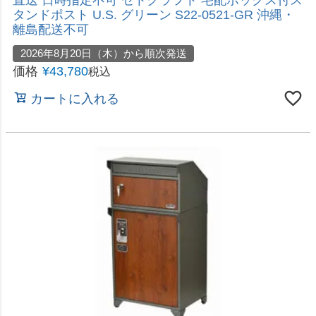
完成品ですぐに使える！面倒な施工いらず
直送 日時指定不可 グリーンライフ 宅配ボックス
レシーボ TR-2746(TGY) 沖縄・離島配送不可
2026年8月20日（木）から順次発送
価格
¥
16,280
税込
カートに入れる