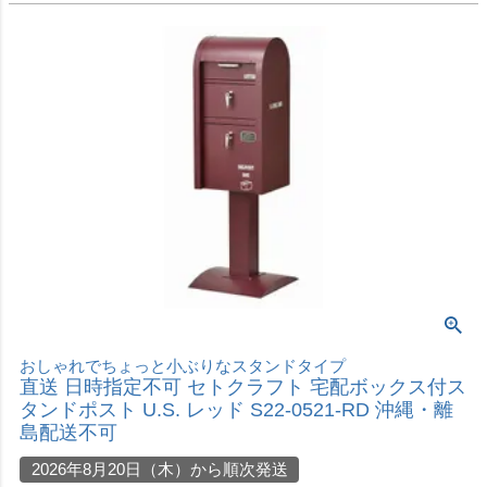
木目を生かした住宅にピッタリな宅配ボックス付きポスト
直送 日時指定不可 セトクラフト 宅配ボックス付ポ
スト ガルバ GALVA グレー＆チーク S22-0512 沖
縄・離島配送不可
2026年8月20日（木）から順次発送
価格
¥
43,780
税込
カートに入れる