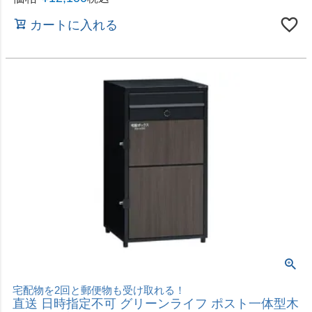
宅配物を2回と郵便物も受け取れる！
直送 日時指定不可 グリーンライフ ポスト一体型木
目調二段宅配ボックス レシーボ TRPM2-4583 沖
縄・離島配送不可
2026年8月20日（木）から順次発送
価格
¥
19,100
税込
カートに入れる
宅配物を2回受け取れる、2段宅配ボックス
直送 日時指定不可 グリーンライフ 2段宅配ボック