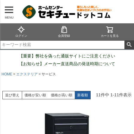
MENU
ログイン
会員登録
カートを見る
【重要】弊社を偽った通販サイトにご注意ください
【お知らせ】メーカー直送商品の発送時期について
HOME
エクステリア
サービス
11
件中
1
-
11
件表示
並び替え
価格が安い順
価格が高い順
新着順