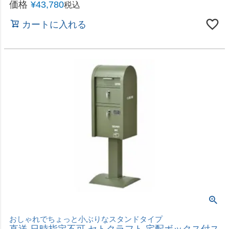
木目を生かした住宅にピッタリな宅配ボックス付きポスト
直送 日時指定不可 セトクラフト 宅配ボックス付ポ
スト ガルバ GALVA ブラック＆ウォールナット
S22-0511 沖縄・離島配送不可
2026年8月20日（木）から順次発送
価格
¥
43,780
税込
カートに入れる