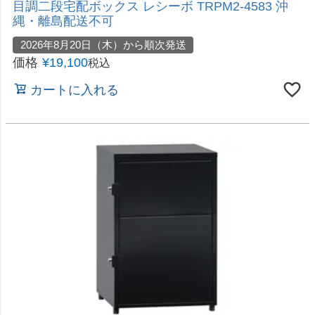
ス レシーボ TR2-4568(BK) 宅配BOX 沖縄・離島配
送不可
2026年8月20日（木）から順次発送
価格
¥
9,500
税込
カートに入れる
レトロでかわいい宅配ボックスポスト
直送 日時指定不可 セトクラフト 宅配ボックス付ポ
スト U.S. グレー S22-0522-GY 沖縄・離島配送不
可