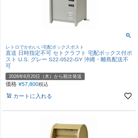
価格
¥
49,800
税込
カートに入れる
おしゃれでちょっと小ぶりなスタンドタイプ
直送 日時指定不可 セトクラフト 宅配ボックス付ス
タンドポスト U.S. レッド S22-0521-RD 沖縄・離
島配送不可
2026年8月20日（木）から順次発送
価格
¥
43,780
税込