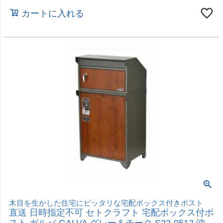
レトロでかわいい宅配ボックスポスト
直送 日時指定不可 セトクラフト 宅配ボックス付ポ
スト U.S. キャメル S22-0522-CM 沖縄・離島配送
不可
2026年8月20日（木）から順次発送
価格
¥
49,800
税込
カートに入れる