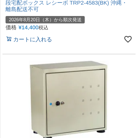
レシーボ TR-2746(TGY) 沖縄・離島配送不可
2026年8月20日（木）から順次発送
価格
¥
16,280
税込
カートに入れる
宅配物を2回と郵便物も受け取れる！
直送 日時指定不可 グリーンライフ ポスト一体型木
目調二段宅配ボックス レシーボ TRPM2-4583 沖
縄・離島配送不可