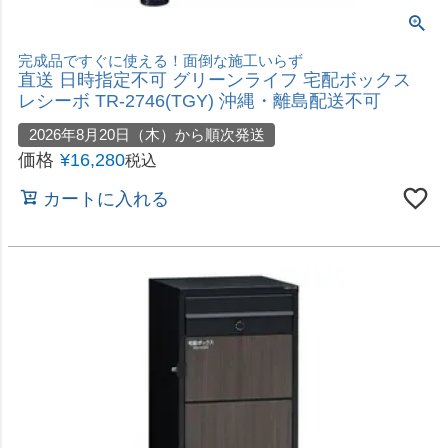
2026年8月20日（木）から順次発送
価格
¥
19,100
税込
カートに入れる
おしゃれでちょっと小ぶりなスタンドタイプ
直送 日時指定不可 セトクラフト 宅配ボックス付ス
タンドポスト U.S. レッド S22-0521-RD 沖縄・離
島配送不可
2026年8月20日（木）から順次発送
価格
¥
43,780
税込