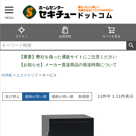
MENU
ログイン
会員登録
カートを見る
【重要】弊社を偽った通販サイトにご注意ください
【お知らせ】メーカー直送商品の発送時期について
HOME
エクステリア
サービス
11
件中
1
-
11
件表示
並び替え
価格が安い順
価格が高い順
新着順