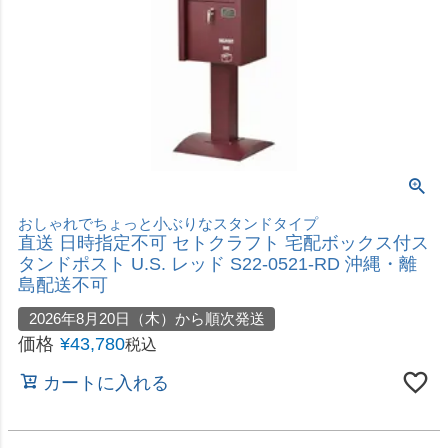
木目を生かした住宅にピッタリな宅配ボックス付きポスト
直送 日時指定不可 セトクラフト 宅配ボックス付ポ
スト ガルバ GALVA グレー＆チーク S22-0512 沖
縄・離島配送不可
2026年8月20日（木）から順次発送
価格
¥
43,780
税込
カートに入れる