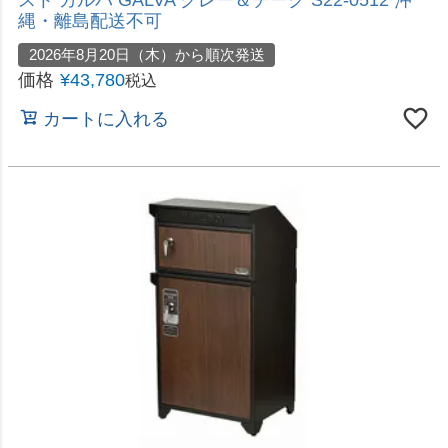
レトロでかわいい宅配ボックスポスト
直送 日時指定不可 セトクラフト 宅配ボックス付ポ
スト U.S. グレー S22-0522-GY 沖縄・離島配送不
可
2026年8月20日（木）から順次発送
価格
¥
57,800
税込
カートに入れる