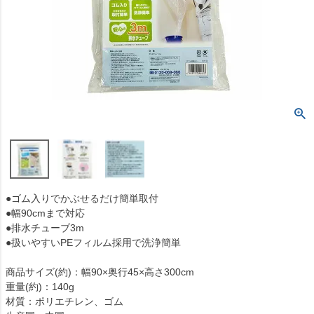
●ゴム入りでかぶせるだけ簡単取付
●幅90cmまで対応
●排水チューブ3m
●扱いやすいPEフィルム採用で洗浄簡単
商品サイズ(約)：幅90×奥行45×高さ300cm
重量(約)：140g
材質：ポリエチレン、ゴム