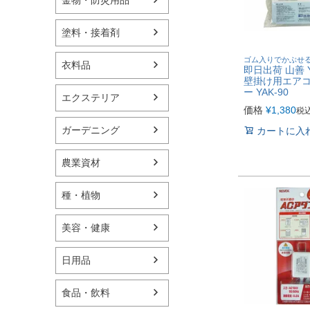
塗料・接着剤
ゴム入りでかぶせ
衣料品
即日出荷 山善 Y
壁掛け用エア
ー YAK-90
エクステリア
価格
¥
1,380
税
ガーデニング
カートに入
農業資材
種・植物
美容・健康
日用品
食品・飲料