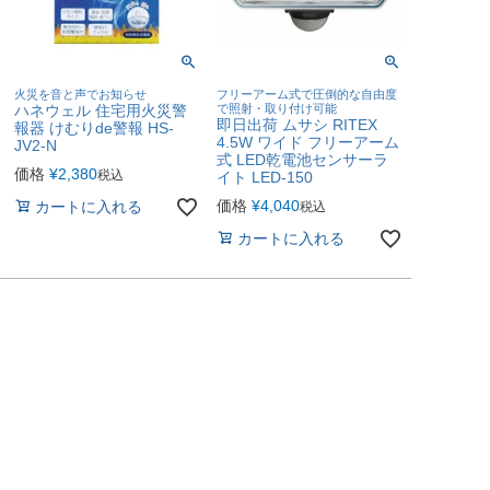
火災を音と声でお知らせ
フリーアーム式で圧倒的な自由度
ハネウェル 住宅用火災警
で照射・取り付け可能
即日出荷 ムサシ RITEX
報器 けむりde警報 HS-
4.5W ワイド フリーアーム
JV2-N
式 LED乾電池センサーラ
価格
¥
2,380
税込
イト LED-150
価格
¥
4,040
カートに入れる
税込
カートに入れる