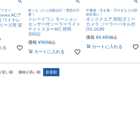
ダプター
暗くなったら自動点灯！電気代不
不審者・空き巣・万引きなどの防
vex ACア
要！
犯対策に！
トレードワン モーション
オンスクエア 防犯ダミー
05 ワイヤレ
センサー付ソーラーライト
カメラ ソーラーパネル付
リーズ用 室
ナイトスター4灯 照明
OS-163R
30502
価格
¥
4,480
税込
込
価格
¥
968
税込
カートに入れる
れる
カートに入れる
が安い順
価格が高い順
新着順