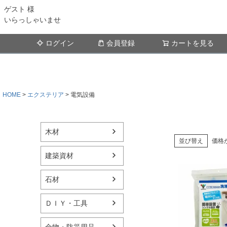
ゲスト 様
いらっしゃいませ
ログイン
会員登録
カートを見る
HOME
エクステリア
電気設備
木材
並び替え
価格
建築資材
石材
ＤＩＹ・工具
金物・防災用品