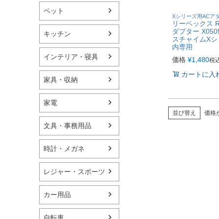
ペット
Xシリーズ用ACア
リーベックス Re
ダプター X05
キッチン
スチャイムXシ
内専用
インテリア・寝具
価格
¥
1,480
税
カートに入
家具・収納
家電
並び替え
価格
文具・事務用品
時計・メガネ
レジャー・スポーツ
カー用品
自転車