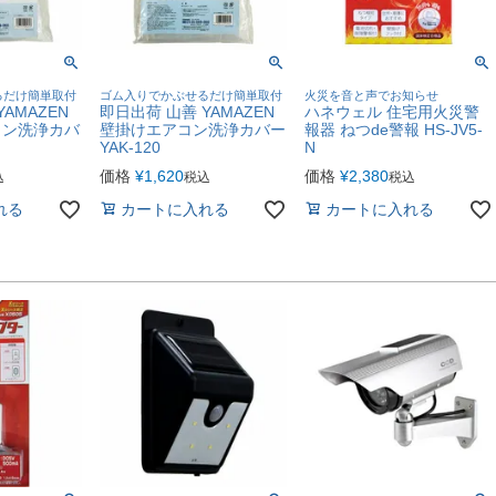
るだけ簡単取付
ゴム入りでかぶせるだけ簡単取付
火災を音と声でお知らせ
AMAZEN
即日出荷 山善 YAMAZEN
ハネウェル 住宅用火災警
コン洗浄カバ
壁掛けエアコン洗浄カバー
報器 ねつde警報 HS-JV5-
YAK-120
N
価格
¥
1,620
価格
¥
2,380
込
税込
税込
れる
カートに入れる
カートに入れる