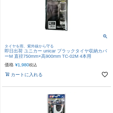
飛び石・塩害の防止に
ソフト99 アンダーコート 420ml 08075 車 保護ペ
イント用 日本製
価格
¥
1,380
税込
カートに入れる