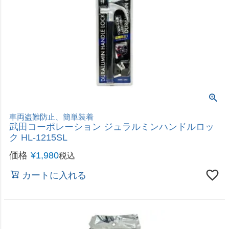
サビからボディを守る！
ソフト99 シャーシーブラック 420ml 08070 車 防
サビ塗装用 日本製
価格
¥
998
税込
カートに入れる