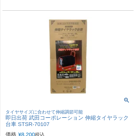
台車 STSR-70107
価格
¥
8,200
税込
カートに入れる
車両盗難対策に
ホーネット HORNET ハンドルロック LH-3SR
価格
¥
7,678
税込
カートに入れる