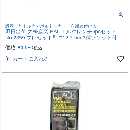
タイヤを雨、紫外線から守る
即日出荷 ユニカー unicar ブラックタイヤ収納カバ
ーM 直径750mm×高900mm TC-02M 4本用
価格
¥
1,980
税込
カートに入れる
車両盗難防止、簡単装着
武田コーポレーション ジュラルミンハンドルロッ
ク HL-1215SL
価格
¥
1,980
税込