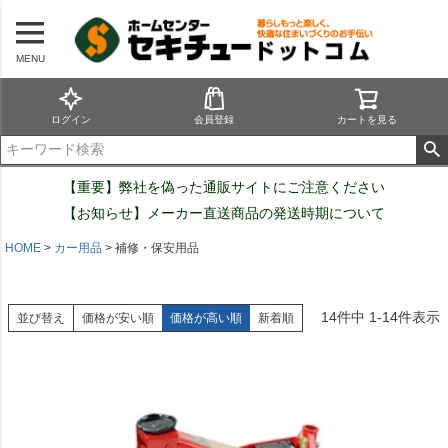
MENU
ログイン
会員登録
カートを見る
【重要】弊社を偽った通販サイトにご注意ください
【お知らせ】メーカー直送商品の発送時期について
HOME
カー用品
補修・保安用品
14
件中
1
-
14
件表示
並び替え
価格が安い順
価格が高い順
新着順