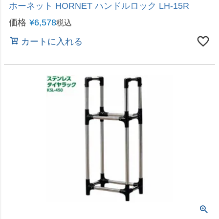
設定したトルクでボルト・ナットを締め付ける
即日出荷 大橋産業 BAL トルクレンチ6pcセット
No.2059 プレセット型 □12.7mm 3種ソケット付
価格
¥
4,980
税込
カートに入れる