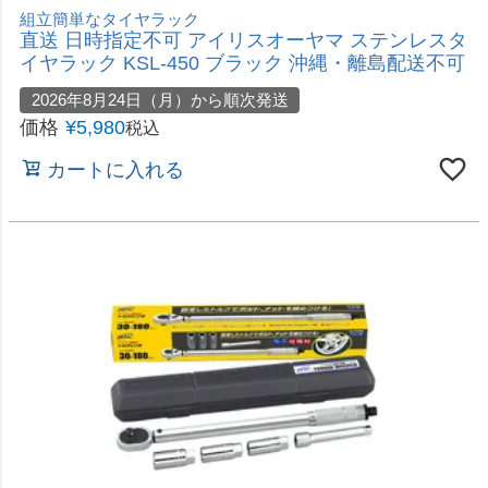
タイヤを雨、紫外線から守る
即日出荷 ユニカー unicar ブラックタイヤ収納カバ
ーL 直径800mm×高1200mm TC-02L 4本用
価格
¥
2,280
税込
カートに入れる