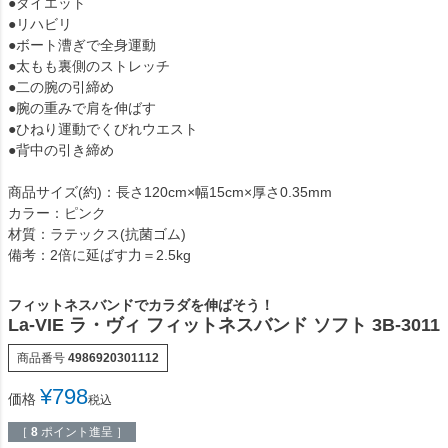
●ダイエット
●リハビリ
●ボート漕ぎで全身運動
●太もも裏側のストレッチ
●二の腕の引締め
●腕の重みで肩を伸ばす
●ひねり運動でくびれウエスト
●背中の引き締め
商品サイズ(約)：長さ120cm×幅15cm×厚さ0.35mm
カラー：ピンク
材質：ラテックス(抗菌ゴム)
備考：2倍に延ばす力＝2.5kg
フィットネスバンドでカラダを伸ばそう！
La-VIE ラ・ヴィ フィットネスバンド ソフト 3B-3011
商品番号
4986920301112
¥
798
価格
税込
［
8
ポイント進呈 ］