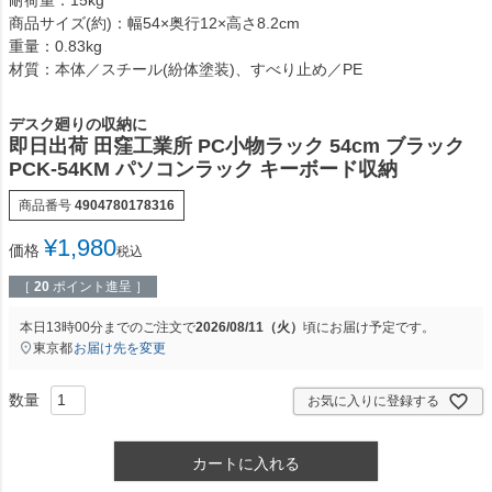
商品サイズ(約)：幅54×奥行12×高さ8.2cm
重量：0.83kg
材質：本体／スチール(紛体塗装)、すべり止め／PE
デスク廻りの収納に
即日出荷 田窪工業所 PC小物ラック 54cm ブラック
PCK-54KM パソコンラック キーボード収納
商品番号
4904780178316
¥
1,980
価格
税込
［
20
ポイント進呈 ］
本日
13時00分
までのご注文で
2026/08/11（火）
頃にお届け予定です。
東京都
お届け先を変更
お気に入りに登録する
カートに入れる