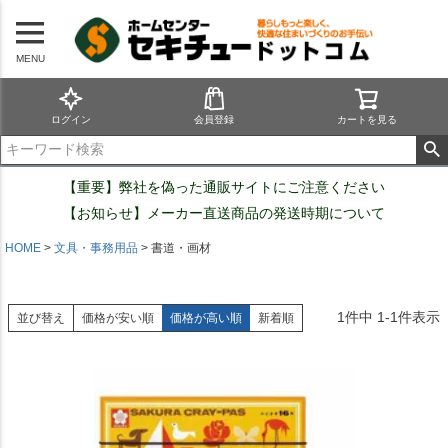
MENU
ログイン
会員登録
カートを見る
【重要】弊社を偽った通販サイトにご注意ください
【お知らせ】メーカー直送商品の発送時期について
HOME
文具・事務用品
書道・画材
1
件中
1
-
1
件表示
並び替え
価格が安い順
価格が高い順
新着順