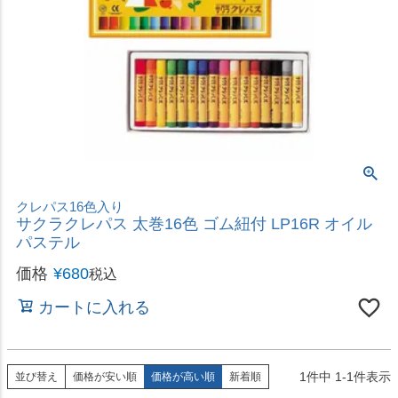
クレパス16色入り
サクラクレパス 太巻16色 ゴム紐付 LP16R オイル
パステル
価格
¥
680
税込
カートに入れる
1
件中
1
-
1
件表示
並び替え
価格が安い順
価格が高い順
新着順