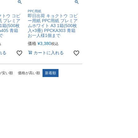
PPC用紙
クトウ コピ
即日出荷 キョクトウ コピ
紙 プレミア
ー用紙 PPC用紙 プレミア
1箱(500枚
ムホワイト A3 1箱(500枚
A405 青箱
入×3冊) PPCKA303 青箱
で
お一人様1個まで
価格
¥
3,380
込
税込
れる
カートに入れる
が安い順
価格が高い順
新着順