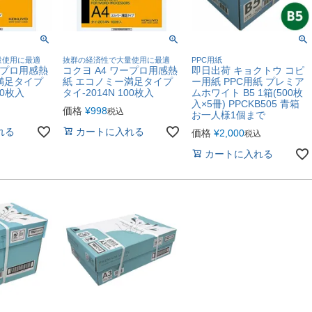
量使用に最適
抜群の経済性で大量使用に最適
PPC用紙
ープロ用感熱
コクヨ A4 ワープロ用感熱
即日出荷 キョクトウ コピ
満足タイプ
紙 エコノミー満足タイプ
ー用紙 PPC用紙 プレミア
00枚入
タイ-2014N 100枚入
ムホワイト B5 1箱(500枚
入×5冊) PPCKB505 青箱
価格
¥
998
税込
お一人様1個まで
れる
カートに入れる
価格
¥
2,000
税込
カートに入れる