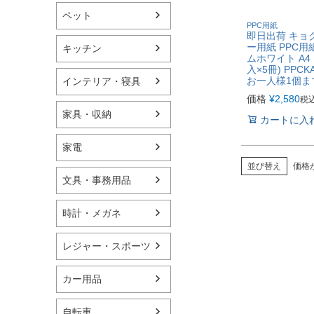
ペット
PPC用紙
即日出荷 キョ
ー用紙 PPC用
キッチン
ムホワイト A4 
入×5冊) PPCK
お一人様1個ま
インテリア・寝具
価格
¥
2,580
税
家具・収納
カートに入
家電
並び替え
価格
文具・事務用品
時計・メガネ
レジャー・スポーツ
カー用品
自転車