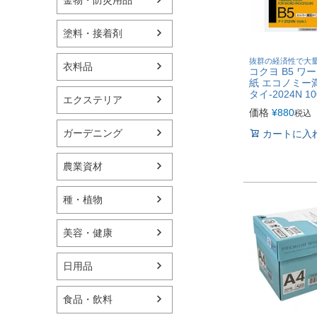
塗料・接着剤
抜群の経済性で大
衣料品
コクヨ B5 ワ
紙 エコノミー
タイ-2024N 1
エクステリア
価格
¥
880
税込
ガーデニング
カートに入
農業資材
種・植物
美容・健康
日用品
食品・飲料