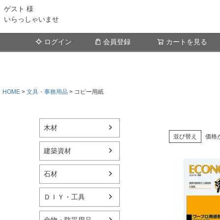
ゲスト 様
いらっしゃいませ
ログイン
会員登録
カートを見る
HOME
文具・事務用品
コピー用紙
木材
並び替え
価格
建築資材
石材
ＤＩＹ・工具
金物・防災用品