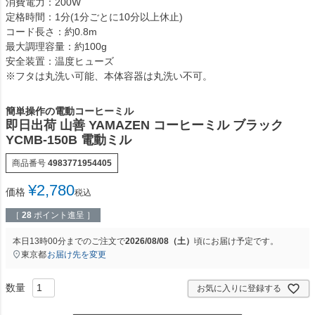
消費電力：200W
定格時間：1分(1分ごとに10分以上休止)
コード長さ：約0.8m
最大調理容量：約100g
安全装置：温度ヒューズ
※フタは丸洗い可能、本体容器は丸洗い不可。
簡単操作の電動コーヒーミル
即日出荷 山善 YAMAZEN コーヒーミル ブラック
YCMB-150B 電動ミル
商品番号
4983771954405
¥
2,780
価格
税込
［
28
ポイント進呈 ］
本日
13時00分
までのご注文で
2026/08/08（土）
頃にお届け予定です。
東京都
お届け先を変更
お気に入りに登録する