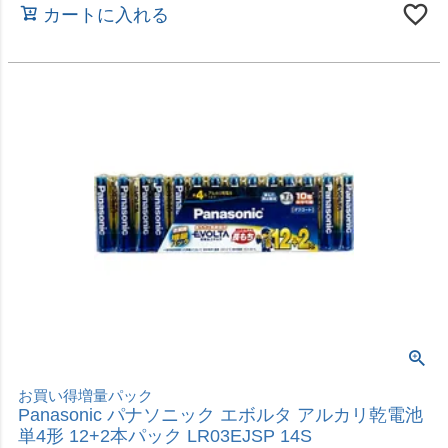
Panasonic パナソニック エボルタ アルカリ乾電池
単4形 12+2本パック LR03EJSP 14S
価格
¥
1,580
税込
カートに入れる
ご家庭や防災用のストックにも
Panasonic パナソニック エボルタネオ アルカリ乾
電池 単3形 12本パック LR6NJ/12SW
価格
¥
1,580
税込