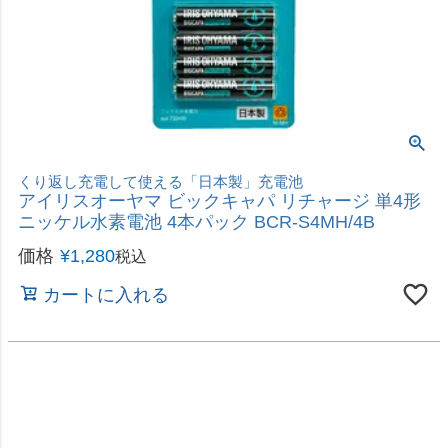
電池 単3形 8本パック LR6NJ/8SW
価格
¥
1,180
税込
カートに入れる
お買得増量パック！長持ち＆ロングセラー
パナソニック Panasonic アルカリ乾電池 単4形 12
＋2本パック LR03XJSP/14S
価格
¥
1,078
税込
カートに入れる