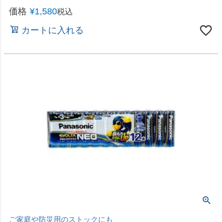
カートに入れる
くり返し充電して使える「日本製」充電池
アイリスオーヤマ ビックキャパ リチャージ 単3形
ニッケル水素電池 4本パック BCR-S3MH/4B
価格
¥
1,480
税込
カートに入れる