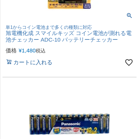
くり返し充電して使える「日本製」充電池
アイリスオーヤマ ビックキャパ リチャージ 単4形
ニッケル水素電池 4本パック BCR-S4MH/4B
価格
¥
1,280
税込
カートに入れる