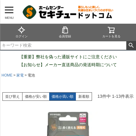
MENU
ログイン
会員登録
カートを見る
【重要】弊社を偽った通販サイトにご注意ください
【お知らせ】メーカー直送商品の発送時期について
HOME
家電
電池
13
件中
1
-
13
件表示
並び替え
価格が安い順
価格が高い順
新着順