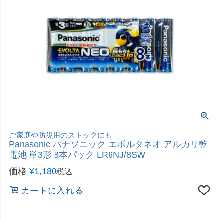
お買得増量パック！長持ち＆ロングセラー
パナソニック Panasonic アルカリ乾電池 単3形 8
＋2本パック LR6XJSP/10S
価格
¥
877
税込
カートに入れる