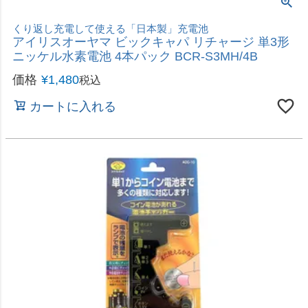
お買い得増量パック
Panasonic パナソニック エボルタ アルカリ乾電池
単3形 12+2本パック LR6EJSP 14S
価格
¥
1,480
税込
カートに入れる