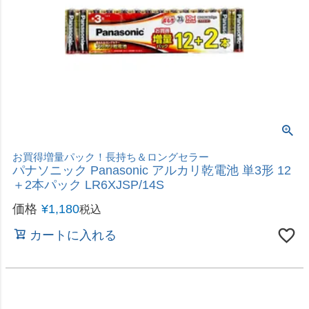
長持ち＆ロングセラー
パナソニック Panasonic アルカリ乾電池 単1形 4
本パック LR20XJ/4SW
価格
¥
898
税込
カートに入れる