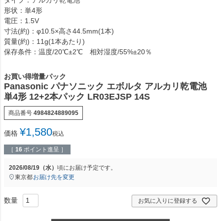
形状：単4形
電圧：1.5V
寸法(約)：φ10.5×高さ44.5mm(1本)
質量(約)：11g(1本あたり)
保存条件：温度/20℃±2℃ 相対湿度/55%±20％
お買い得増量パック
Panasonic パナソニック エボルタ アルカリ乾電池
単4形 12+2本パック LR03EJSP 14S
商品番号
4984824889095
¥
1,580
価格
税込
［
16
ポイント進呈 ］
2026/08/19（水）
頃にお届け予定です。
東京都
お届け先を変更
お気に入りに登録する