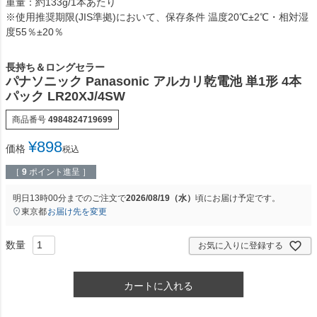
重量：約133g/1本あたり
※使用推奨期限(JIS準拠)において、保存条件 温度20℃±2℃・相対湿
度55％±20％
長持ち＆ロングセラー
パナソニック Panasonic アルカリ乾電池 単1形 4本
パック LR20XJ/4SW
商品番号
4984824719699
¥
898
価格
税込
［
9
ポイント進呈 ］
明日
13時00分
までのご注文で
2026/08/19（水）
頃にお届け予定です。
東京都
お届け先を変更
お気に入りに登録する
カートに入れる