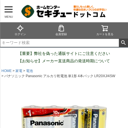
MENU
ログイン
会員登録
カートを見る
【重要】弊社を偽った通販サイトにご注意ください
【お知らせ】メーカー直送商品の発送時期について
HOME
家電
電池
パナソニック Panasonic アルカリ乾電池 単1形 4本パック LR20XJ/4SW