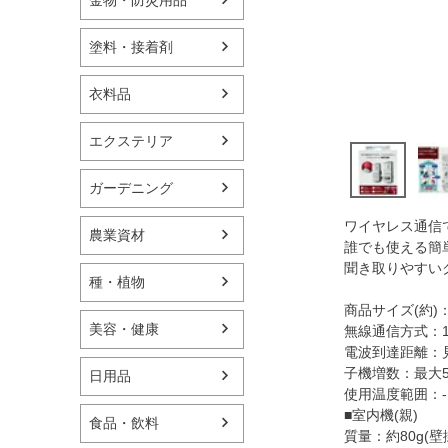
塗料・接着剤
衣料品
エクステリア
ガーデニング
ワイヤレス通信
農業資材
誰でも使える簡
聞き取りやすい
種・植物
商品サイズ(約)：
美容・健康
無線通信方式：1.
電波到達距離：見
子機増数：最大5
日用品
使用温度範囲：-1
■室内機(親)
食品・飲料
質量：約80g(