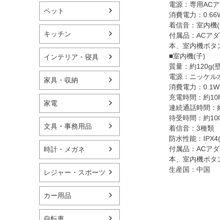
電源：専用ACアダプ
ペット
消費電力：0.66W
着信音：室内機(
キッチン
付属品：ACアダ
本、室内機ボタ
■室内機(子)
インテリア・寝具
質量：約120g
電源：ニッケル水素電
家具・収納
消費電力：0.1W(
充電時間：約10
家電
連続通話時間：
待受時間：約10
文具・事務用品
着信音：3種類
防水性能：IPX4
付属品：ACアダ
時計・メガネ
本、室内機ボタ
生産国：中国
レジャー・スポーツ
カー用品
自転車