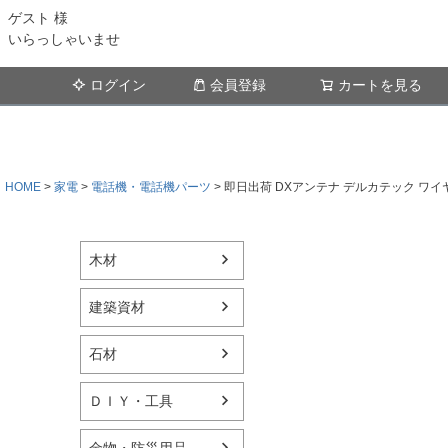
ゲスト 様
いらっしゃいませ
ログイン
会員登録
カートを見る
HOME
家電
電話機・電話機パーツ
即日出荷 DXアンテナ デルカテック ワイヤ
木材
建築資材
石材
ＤＩＹ・工具
金物・防災用品