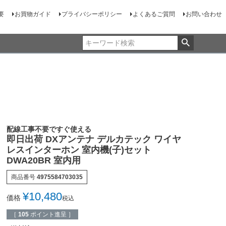
要
お買物ガイド
プライバシーポリシー
よくあるご質問
お問い合わせ
配線工事不要ですぐ使える
即日出荷 DXアンテナ デルカテック ワイヤ
レスインターホン 室内機(子)セット
DWA20BR 室内用
商品番号
4975584703035
¥
10,480
価格
税込
［
105
ポイント進呈 ］