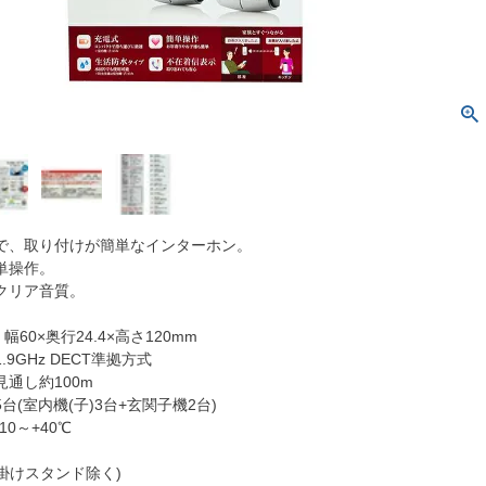
で、取り付けが簡単なインターホン。
単操作。
クリア音質。
幅60×奥行24.4×高さ120mm
9GHz DECT準拠方式
通し約100m
台(室内機(子)3台+玄関子機2台)
0～+40℃
壁掛けスタンド除く)