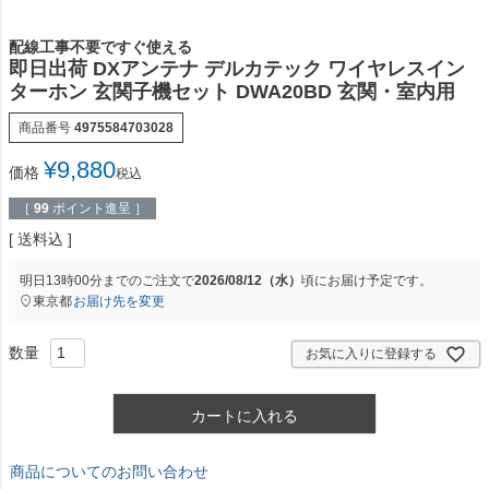
配線工事不要ですぐ使える
即日出荷 DXアンテナ デルカテック ワイヤレスイン
ターホン 玄関子機セット DWA20BD 玄関・室内用
商品番号
4975584703028
¥
9,880
価格
税込
［
99
ポイント進呈 ］
送料込
明日
13時00分
までのご注文で
2026/08/12（水）
頃にお届け予定です。
東京都
お届け先を変更
お気に入りに登録する
カートに入れる
商品についてのお問い合わせ