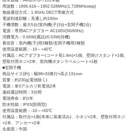
周波数：1895.616～1902.528MHz(1.728MHzstep)
無線通信方式：1.9GHz DECT準拠方式
電波到達距離：見通し約100m
子機増数：最大5台(室内機(子)3台+玄関子機2台)
電源：専用ACアダプター AC100V(50/60Hz)
消費電力：0.66W(通話)/0.53W(待機)
着信音：室内機(子)用3種類/玄関子機用2種類
使用温度範囲：-10～+40℃
付属品：ACアダプター(コード長1.8m)×1個、壁掛けスタンド×1個、
壁取付用ネジ×2本、室内機ボタンラベルシート×1枚
■玄関子機
商品サイズ(約)：幅98×33奥行×高さ131mm
質量：約230g(電池除く)
電源：単3アルカリ乾電池2本
連続通話時間：3分間
電池寿命：約1年
防水性能：IPX3(防雨型)
使用温度範囲：-10～+50℃
付属品：取付台×1個(本体に装着済み)、小ネジ×2本、壁取付用ネジ
×2本、アンカー×2本
生産国：中国