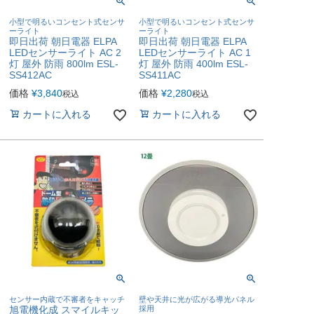
小型で明るいコンセント式センサ
小型で明るいコンセント式センサ
ーライト
ーライト
即日出荷 朝日電器 ELPA
即日出荷 朝日電器 ELPA
LEDセンサーライト AC 2
LEDセンサーライト AC 1
灯 屋外 防雨 800lm ESL-
灯 屋外 防雨 400lm ESL-
SS412AC
SS411AC
価格
¥
3,840
価格
¥
2,280
税込
税込
カートに入れる
カートに入れる
センサー内蔵で不審者をキャッチ
壁や天井に光が広がる導光パネル
旭電機化成 スマイルキッ
採用