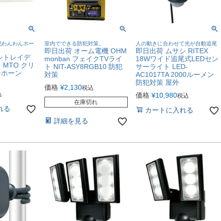
犯わんわんホー
室内でできる防犯対策。
人の動きに合わせて光が自動追尾
即日出荷 オーム電機 OHM
即日出荷 ムサシ RITEX
シトレイデ
monban フェイクTVライ
18Wワイド追尾式LEDセン
MTO クリ
ト NIT-ASY8RGB10 防犯
サーライト LED-
ーホーン
対策
AC1017TA 2000ルーメン
防犯対策 屋外
価格
¥
2,130
税込
込
価格
¥
10,980
税込
在庫切れ
れる
カートに入れる
詳細を見る