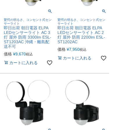
驚愕の明るさ、コンセント式セン
驚愕の明るさ、コンセント式セン
サーライト
サーライト
即日出荷 朝日電器 ELPA
即日出荷 朝日電器 ELPA
LEDセンサーライト AC 3
LEDセンサーライト AC 2
灯 屋外 防雨 3300lm ESL-
灯 屋外 防雨 2200lm ESL-
ST1203AC 沖縄・離島配
ST1202AC
送不可
価格
¥
7,950
税込
価格
¥
9,670
税込
カートに入れる
カートに入れる