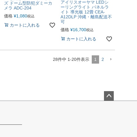
アイリスオーヤマ LEDシ
ズ ドーム型防犯ダミーカ
ーリングライト パネルラ
メラ ADC-204
イト 導光板 12畳 CEA-
価格
¥
1,080
税込
A12DLP 沖縄・離島配送不
可
カートに入れる
価格
¥
16,700
税込
カートに入れる
28
件中
1
-
20
件表示
1
2
ペー
ジト
ップ
へ