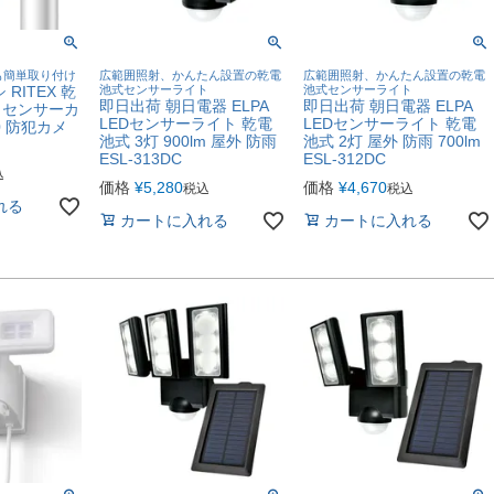
も簡単取り付け
広範囲照射、かんたん設置の乾電
広範囲照射、かんたん設置の乾電
RITEX 乾
池式センサーライト
池式センサーライト
即日出荷 朝日電器 ELPA
即日出荷 朝日電器 ELPA
もセンサーカ
LEDセンサーライト 乾電
LEDセンサーライト 乾電
00 防犯カメ
池式 3灯 900lm 屋外 防雨
池式 2灯 屋外 防雨 700lm
ESL-313DC
ESL-312DC
込
価格
¥
5,280
価格
¥
4,670
税込
税込
れる
カートに入れる
カートに入れる