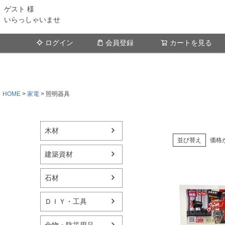
ゲスト 様
いらっしゃいませ
ログイン
会員登録
カートを見る
HOME
家電
照明器具
木材
並び替え
価格
建築資材
石材
ＤＩＹ・工具
金物・防災用品