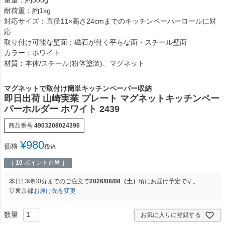
耐荷重：約1kg
対応サイズ：直径11×高さ24cmまでのキッチンペーパーロールに対
応
取り付け可能な壁面：磁石が付く平らな面・スチール壁面
カラー：ホワイト
材質：本体/スチール(粉体塗装)、マグネット
マグネットで取付け簡単キッチンペーパー収納
即日出荷 山崎実業 プレート マグネットキッチンペー
パーホルダー ホワイト 2439
商品番号
4903208024396
¥
980
価格
税込
［
10
ポイント進呈 ］
本日
13時00分
までのご注文で
2026/08/08（土）
頃にお届け予定です。
東京都
お届け先を変更
お気に入りに登録する