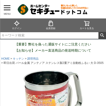
MENU
ログイン
会員登録
カートを見る
【重要】弊社を偽った通販サイトにご注意ください
【お知らせ】メーカー直送商品の発送時期について
HOME
キッチン
調理用品
即日出荷 パール金属 アンテノア ステンレス製2重アミ自動粉ふるい 大 D-3505