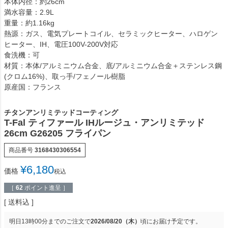
本体内径：約26cm
満水容量：2.9L
重量：約1.16kg
熱源：ガス、電気プレートコイル、セラミックヒーター、ハロゲン
ヒーター、IH、電圧100V-200V対応
食洗機：可
材質：本体/アルミニウム合金、底/アルミニウム合金＋ステンレス鋼
(クロム16%)、取っ手/フェノール樹脂
原産国：フランス
チタンアンリミテッドコーティング
T-Fal ティファール IHルージュ・アンリミテッド
26cm G26205 フライパン
商品番号
3168430306554
¥
6,180
価格
税込
［
62
ポイント進呈 ］
送料込
明日
13時00分
までのご注文で
2026/08/20（木）
頃にお届け予定です。