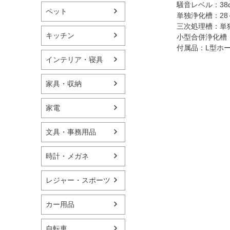
騒音レベル：38
ペット
単独浄化槽：28
三次処理槽：単独
キッチン
小型合併浄化槽
付属品：L型ホー
インテリア・寝具
家具・収納
家電
文具・事務用品
時計・メガネ
レジャー・スポーツ
カー用品
自転車