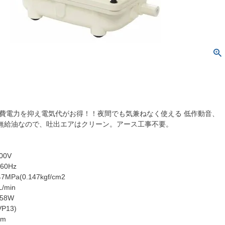
消費電力を抑え電気代がお得！！夜間でも気兼ねなく使える 低作動音、
無給油なので、吐出エアはクリーン。アース工事不要。
00V
60Hz
Pa(0.147kgf/cm2
min
58W
P13)
8m