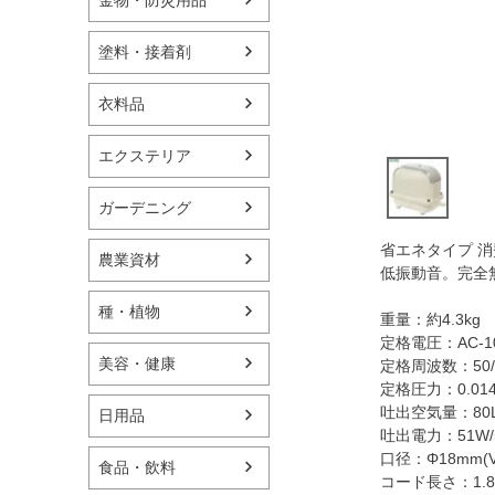
塗料・接着剤
衣料品
エクステリア
ガーデニング
省エネタイプ 
農業資材
低振動音。完全
種・植物
重量：約4.3kg
定格電圧：AC-1
美容・健康
定格周波数：50/
定格圧力：0.0147M
吐出空気量：80L/
日用品
吐出電力：51W/
口径：Φ18mm(V
食品・飲料
コード長さ：1.