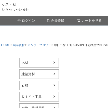
ゲスト 様
いらっしゃいませ
ログイン
会員登録
カートを見る
HOME
農業資材
ポンプ・ブロワー
即日出荷 工進 KOSHIN 浄化槽用ブロアポン
木材
建築資材
石材
ＤＩＹ・工具
金物・防災用品