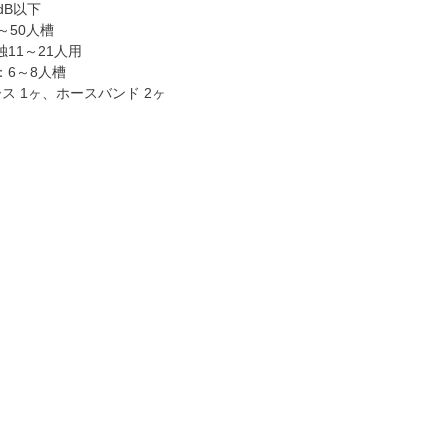
dB以下
～50人槽
11～21人用
：6～8人槽
ス 1ヶ、ホースバンド 2ヶ