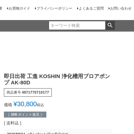
要
お買物ガイド
プライバシーポリシー
よくあるご質問
お問い合わせ
即日出荷 工進 KOSHIN 浄化槽用ブロアポン
プ AK-80D
商品番号
4971770710177
¥
30,800
価格
税込
［
308
ポイント進呈 ］
送料込