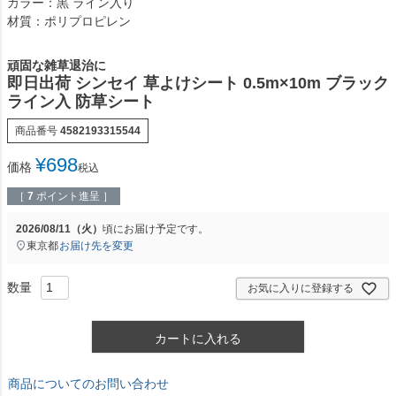
カラー：黒 ライン入り
材質：ポリプロピレン
頑固な雑草退治に
即日出荷 シンセイ 草よけシート 0.5m×10m ブラック
ライン入 防草シート
商品番号
4582193315544
¥
698
価格
税込
［
7
ポイント進呈 ］
2026/08/11（火）
頃にお届け予定です。
東京都
お届け先を変更
お気に入りに登録する
カートに入れる
商品についてのお問い合わせ