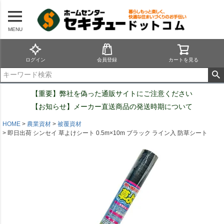
MENU
ログイン
会員登録
カートを見る
【重要】弊社を偽った通販サイトにご注意ください
【お知らせ】メーカー直送商品の発送時期について
HOME
農業資材
被覆資材
即日出荷 シンセイ 草よけシート 0.5m×10m ブラック ライン入 防草シート