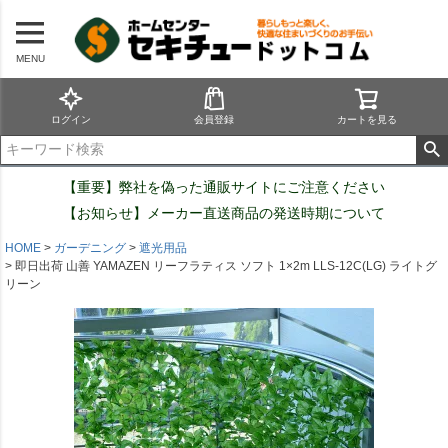
MENU
ログイン
会員登録
カートを見る
【重要】弊社を偽った通販サイトにご注意ください
【お知らせ】メーカー直送商品の発送時期について
HOME
ガーデニング
遮光用品
即日出荷 山善 YAMAZEN リーフラティス ソフト 1×2m LLS-12C(LG) ライトグ
リーン