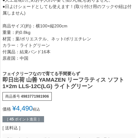
●日よけシェードとしても使えます！(取り付け用のフックや紐は付
属しません)
商品サイズ(約)：横100×縦200cm
重量：約0.8kg
材質：葉/ポリエステル、ネット/ポリエチレン
カラー：ライトグリーン
付属品：結束バンド16本
原産国：中国
フェイクリーフなので育てる手間要らず
即日出荷 山善 YAMAZEN リーフラティス ソフト
1×2m LLS-12C(LG) ライトグリーン
商品番号
4983771981906
¥
4,490
価格
税込
［
45
ポイント進呈 ］
送料込