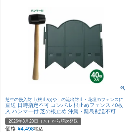
伸縮式で使いやすい
直送 日時指定不可 加藤伝蔵商店 伸縮フェンス ダ
ークブラウン G079 高さ120cm 沖縄・離島配送不
可
2026年8月20日（木）から順次発送
価格
¥
4,880
税込
カートに入れる