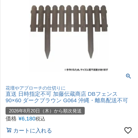
選び抜かれたプレミアムLEDカラー
即日出荷 タカショー 彩プレミアム ストリングスラ
イト 300球 イルミネーション ストレート LGT-
S300CM ゴールド＆4色ミックス
価格
¥
8,480
税込
カートに入れる
花壇やアプローチの仕切りに
直送 日時指定不可 加藤伝蔵商店 DBフェンス
120×75 ダークブラウン G063 沖縄・離島配送不可