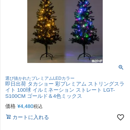
付属のパーツで４種類の噴水パターンから選択可能。
即日出荷 タカショー ソーラー マーメイド230 噴水
セット STM-230S 屋外用
価格
¥
4,870
税込
カートに入れる