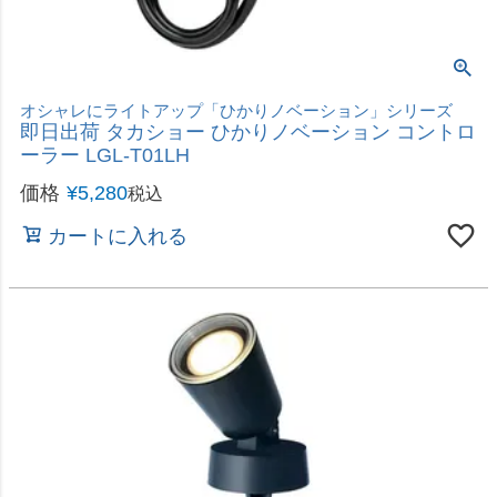
花壇やアプローチの仕切りに
直送 日時指定不可 加藤伝蔵商店 DBフェンス
90×60 ダークブラウン G064 沖縄・離島配送不可
2026年8月20日（木）から順次発送
価格
¥
6,180
税込
カートに入れる