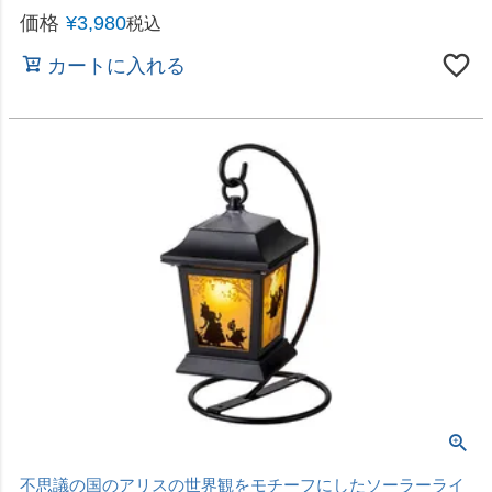
不思議の国のアリスの世界観をモチーフにしたソーラーライ
ト
即日出荷 タカショー ガーデンライト アリス シル
エットランタン TA-L03
価格
¥
4,280
税込
カートに入れる
お庭のデコレーションに
直送 日時指定不可 加藤伝蔵商店 DB車輪60cm ダ