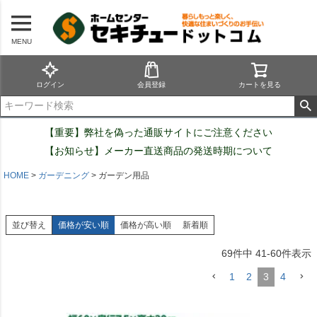
MENU
ログイン
会員登録
カートを見る
【重要】弊社を偽った通販サイトにご注意ください
【お知らせ】メーカー直送商品の発送時期について
HOME
ガーデニング
ガーデン用品
並び替え
価格が安い順
価格が高い順
新着順
69
件中
41
-
60
件表示
1
2
3
4