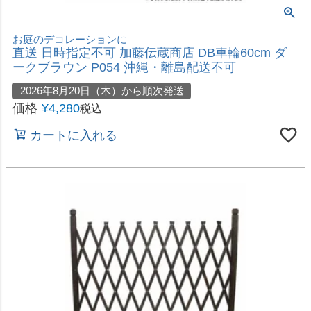
価格
¥
4,280
税込
カートに入れる
つる性植物にマッチする
直送 日時指定不可 加藤伝蔵商店 DB伸縮トレリス
90×180 ダークブラウン P129 沖縄・離島配送不可
2026年8月20日（木）から順次発送
価格
¥
4,280
税込
カートに入れる