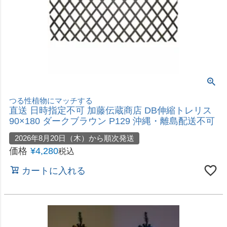
芝生の侵入防止(根止め)や土の流出防止・花壇のフェンスに
直送 日時指定不可 コンパル 根止めフェンス 40枚
入 ハンマー付 芝の根止め 沖縄・離島配送不可
2026年8月20日（木）から順次発送
価格
¥
4,498
税込
カートに入れる