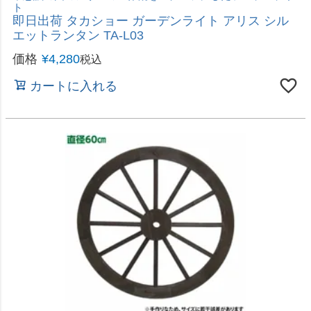
ークブラウン P054 沖縄・離島配送不可
2026年8月20日（木）から順次発送
価格
¥
4,280
税込
カートに入れる
伸縮式で使いやすい
直送 日時指定不可 加藤伝蔵商店 伸縮フェンス ダ
ークブラウン G078 高さ90cm 沖縄・離島配送不可
2026年8月20日（木）から順次発送