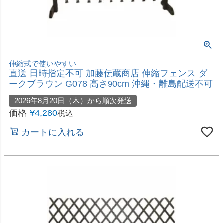
選び抜かれたプレミアムLEDカラー
即日出荷 タカショー 彩プレミアム ストリングスラ
イト 100球 イルミネーション ストレート LGT-
S100CM ゴールド＆4色ミックス
価格
¥
4,480
税込
カートに入れる