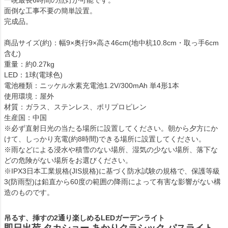
面倒な工事不要の簡単設置。
完成品。
商品サイズ(約)：幅9×奥行9×高さ46cm(地中杭10.8cm・取っ手6cm
含む)
重量：約0.27kg
LED：1球(電球色)
電池種類：ニッケル水素充電池1.2V/300mAh 単4形1本
使用環境：屋外
材質：ガラス、ステンレス、ポリプロピレン
生産国：中国
※必ず直射日光の当たる場所に設置してください。朝から夕方にか
けて、しっかり充電(約8時間)できる場所に設置してください。
※雨などによる浸水や積雪のない場所、湿気の少ない場所、落下な
どの危険がない場所をお選びください。
※IPX3日本工業規格(JIS規格)に基づく防水試験の規格で、保護等級
3(防雨型)は鉛直から60度の範囲の降雨によって有害な影響がない構
造のものです。
吊るす、挿すの2通り楽しめるLEDガーデンライト
即日出荷 タカショー あかりクラシック パスライト