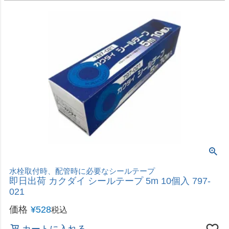
価格
¥
528
税込
カートに入れる
即日出荷 カクダイ 分水孔コック（ニップルつき）
788-803
価格
¥
4,780
税込
カートに入れる