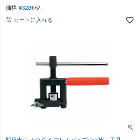
即日出荷 カクダイ シングルレバー混合栓 シャワー
つき 117-120 キッチン用水栓
価格
¥
26,340
税込
カートに入れる
給湯制限付き
即日出荷 カクダイ シングルレバー混合栓 一般地用
185-101
価格
¥
16,800
税込