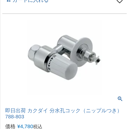
2ヶ所同時通水可能の単水栓
即日出荷 カクダイ 双口横形自在水栓 13 7044
価格
¥
5,680
税込
カートに入れる