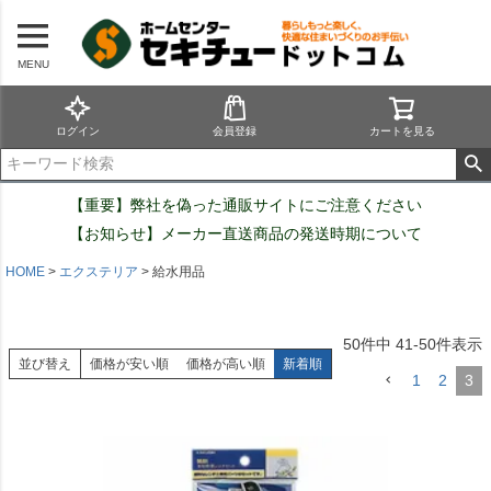
MENU
ログイン
会員登録
カートを見る
【重要】弊社を偽った通販サイトにご注意ください
【お知らせ】メーカー直送商品の発送時期について
HOME
エクステリア
給水用品
50
件中
41
-
50
件表示
並び替え
価格が安い順
価格が高い順
新着順
1
2
3