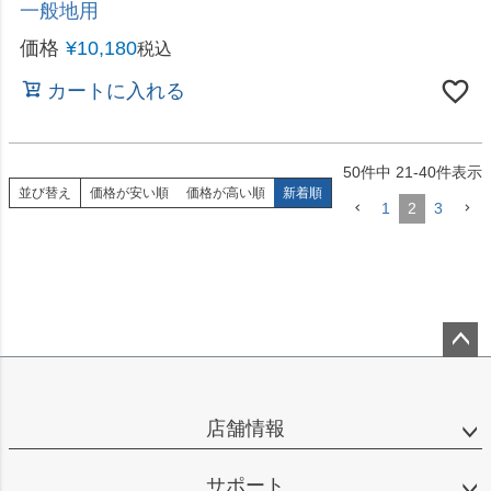
50
件中
21
-
40
件表示
並び替え
価格が安い順
価格が高い順
新着順
1
2
3
ペー
ジト
ップ
店舗情報
へ
サポート