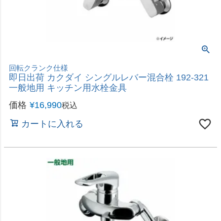
浄水カートリッジをスマートに内蔵した浄水栓
即日出荷 リクシル LIXIL 浄水器内蔵ワンホール混
合栓 寒冷地用 RJF-971YN シングルレバー混合水
栓
価格
¥
22,800
税込
カートに入れる