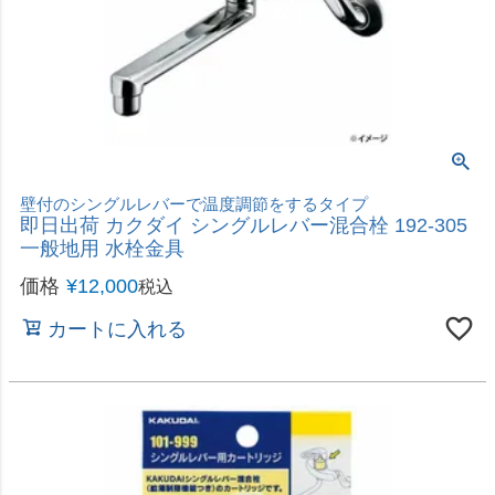
回転クランクで取付簡単
即日出荷 カクダイ シングルレバー混合栓 192-314
一般地用
価格
¥
16,800
税込
カートに入れる
キッチン用壁付シングルレバー混合栓
即日出荷 カクダイ シングルレバー混合栓 192-301
一般地用
価格
¥
10,180