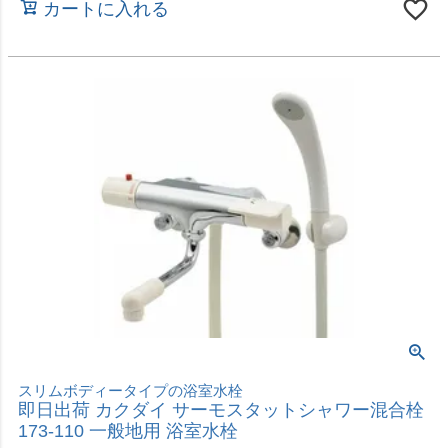
湯水2ハンドルで温度調節する混合水栓
即日出荷 カクダイ 2ハンドル混合栓 1240S-170 壁
付 キッチン・洗面水栓 上向きタイプ
価格
¥
7,880
税込
カートに入れる