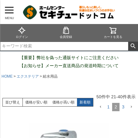
MENU
ログイン
会員登録
カートを見る
【重要】弊社を偽った通販サイトにご注意ください
【お知らせ】メーカー直送商品の発送時期について
HOME
エクステリア
給水用品
50
件中
21
-
40
件表示
並び替え
価格が安い順
価格が高い順
新着順
1
2
3