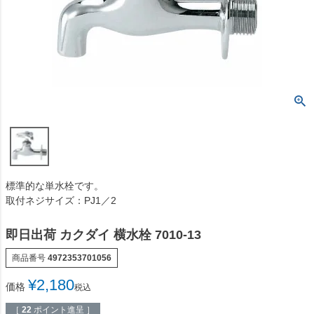
標準的な単水栓です。
取付ネジサイズ：PJ1／2
即日出荷 カクダイ 横水栓 7010-13
商品番号
4972353701056
¥
2,180
価格
税込
［
22
ポイント進呈 ］