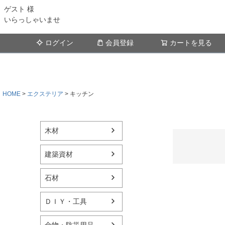
ゲスト 様
いらっしゃいませ
ログイン
会員登録
カートを見る
HOME
エクステリア
キッチン
木材
建築資材
石材
ＤＩＹ・工具
金物・防災用品