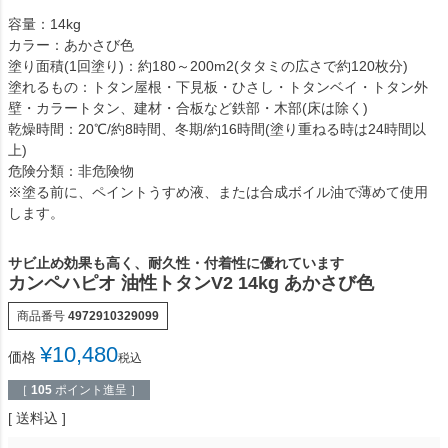
容量：14kg
カラー：あかさび色
塗り面積(1回塗り)：約180～200m2(タタミの広さで約120枚分)
塗れるもの：トタン屋根・下見板・ひさし・トタンベイ・トタン外
壁・カラートタン、建材・合板など鉄部・木部(床は除く)
乾燥時間：20℃/約8時間、冬期/約16時間(塗り重ねる時は24時間以
上)
危険分類：非危険物
※塗る前に、ペイントうすめ液、または合成ボイル油で薄めて使用
します。
サビ止め効果も高く、耐久性・付着性に優れています
カンペハピオ 油性トタンV2 14kg あかさび色
商品番号
4972910329099
¥
10,480
価格
税込
［
105
ポイント進呈 ］
送料込