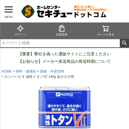
MENU
ログイン
会員登録
カートを見る
【重要】弊社を偽った通販サイトにご注意ください
【お知らせ】メーカー直送商品の発送時期について
HOME
塗料・接着剤
屋根・外壁塗料
カンペハピオ 油性トタンV2 14kg あかさび色