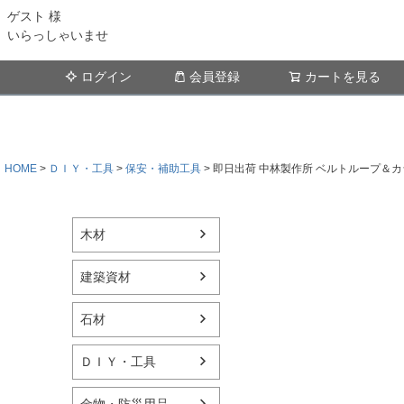
ゲスト 様
いらっしゃいませ
ログイン
会員登録
カートを見る
HOME
ＤＩＹ・工具
保安・補助工具
即日出荷 中林製作所 ベルトループ＆カラビナ
木材
建築資材
石材
ＤＩＹ・工具
金物・防災用品