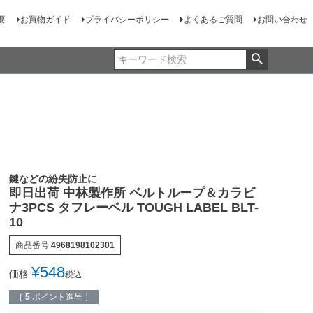
要
お買物ガイド
プライバシーポリシー
よくあるご質問
お問い合わせ
鍵などの紛失防止に
即日出荷 中林製作所 ベルトループ＆カラビ
ナ3PCS タフレーベル TOUGH LABEL BLT-
10
商品番号
4968198102301
¥
548
価格
税込
［
5
ポイント進呈 ］