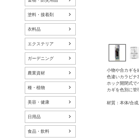
塗料・接着剤
衣料品
エクステリア
ガーデニング
小物や合カギを
農業資材
色違いカラビナ
ホック開閉式で
種・植物
カギを色別に管
美容・健康
材質：本体/合
日用品
食品・飲料