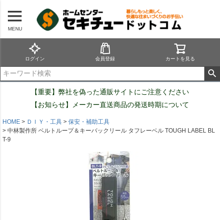
MENU
ログイン
会員登録
カートを見る
【重要】弊社を偽った通販サイトにご注意ください
【お知らせ】メーカー直送商品の発送時期について
HOME
ＤＩＹ・工具
保安・補助工具
中林製作所 ベルトループ＆キーバックリール タフレーベル TOUGH LABEL BL
T-9