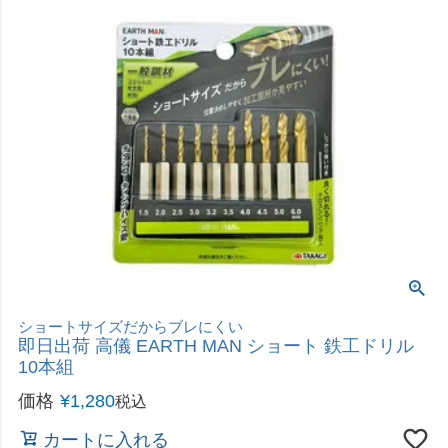
ショートサイズだからブレにくい
即日出荷 高儀 EARTH MAN ショート 鉄工ドリル
10本組
価格
¥
1,280
税込
カートに入れる
立ったまま楽に作業が出来ます。
即日出荷 藤原産業 SK11 スライド卓上マルノコス