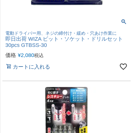
様々なネジに対応したオールマイティーセット
藤原産業 SK11 差替えビットセット 煌(きらめき)
SBS-32PCS
価格
¥
3,480
税込
カートに入れる
デルタ軸タイプ5本入パック。
ミヤナガ デルタゴンビットSDS-プラス 5本
4.3×116mm DLSDS43P5