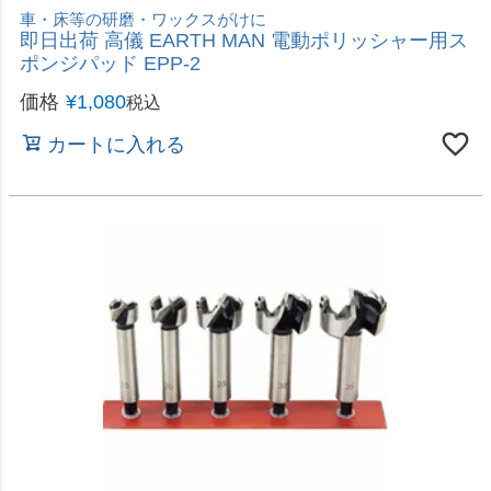
電動ドライバー用、ネジの締付け・緩め・穴あけ作業に
即日出荷 WIZA ビット・ソケット・ドリルセット
30pcs GTBSS-30
価格
¥
2,080
税込
カートに入れる