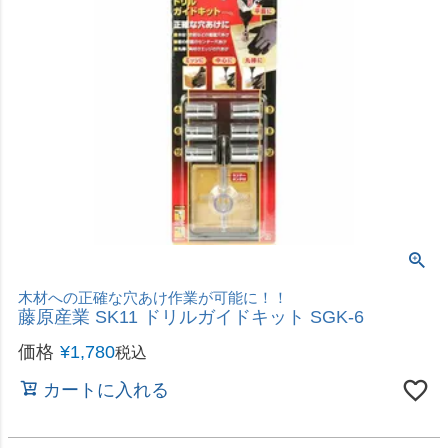
耐久性アップ！チタンコーティング
高儀 EARTH MAN チタンコーティングスパイラル
ステップドリル φ3～12mm 10段 STD-1
価格
¥
1,380
税込
カートに入れる