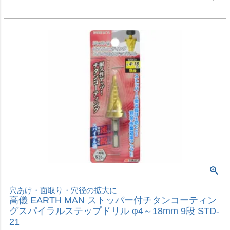
高儀 EARTH MAN チタンコーティングスパイラル
ステップドリル φ4～30mm 14段 STD-3
価格
¥
3,280
税込
カートに入れる
1本で複数サイズの穴あけ・穴径の拡大や修正に
高儀 EARTH MAN コバルトコーティングスパイラ
ルステップドリル 3～12mm 10段 STD-4
価格
¥
1,680
税込