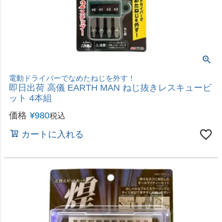
価格
¥
3,780
税込
カートに入れる
木材への正確な穴あけ作業が可能に！！
藤原産業 SK11 ドリルガイドキット SGK-6
価格
¥
1,780
税込
カートに入れる