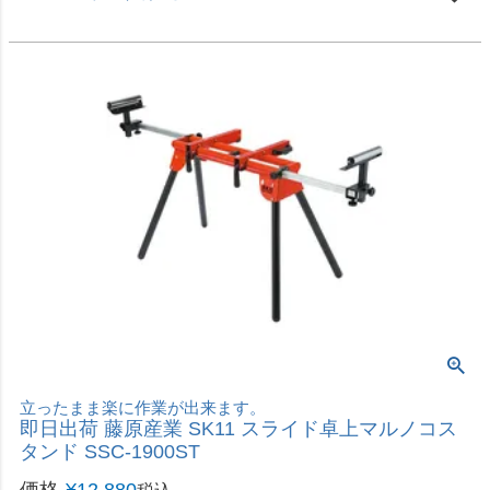
タンド SSC-1900ST
価格
¥
12,880
税込
カートに入れる
ワックスがけ後の拭き取りに
即日出荷 高儀 EARTH MAN 電動ポリッシャー用タ
オル地パッドカバー EPP-3
価格
¥
698
税込
カートに入れる