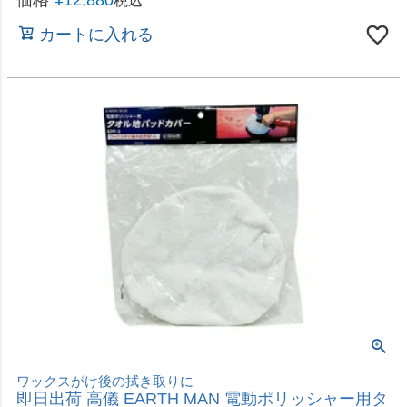
車・床等の研磨・ワックスがけに
即日出荷 高儀 EARTH MAN 電動ポリッシャー用ス
ポンジパッド EPP-2
価格
¥
1,080
税込
カートに入れる