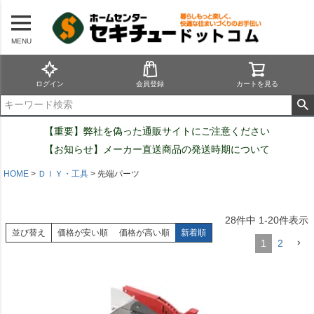
MENU
ログイン
会員登録
カートを見る
【重要】弊社を偽った通販サイトにご注意ください
【お知らせ】メーカー直送商品の発送時期について
HOME
ＤＩＹ・工具
先端パーツ
28
件中
1
-
20
件表示
並び替え
価格が安い順
価格が高い順
新着順
1
2