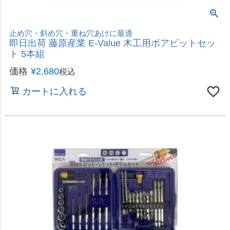
電動ドライバーでなめたねじを外す！
即日出荷 高儀 EARTH MAN ねじ抜きレスキュービ
ット 4本組
価格
¥
980
税込
カートに入れる