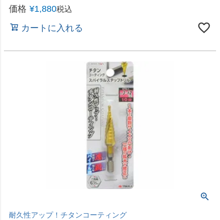
カートに入れる
1本で複数サイズの穴あけ・穴径の拡大や修正に
高儀 EARTH MAN コバルトコーティングスパイラ
ルステップドリル 3～24mm 12段 STD-5
価格
¥
2,780
税込
カートに入れる