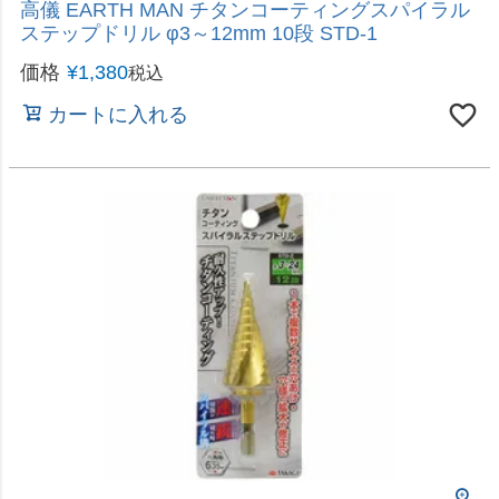
1本で複数サイズの穴あけ・穴径の拡大や修正に
高儀 EARTH MAN コバルトコーティングスパイラ
ルステップドリル 4～30mm 14段 STD-6
価格
¥
3,880
税込
カートに入れる