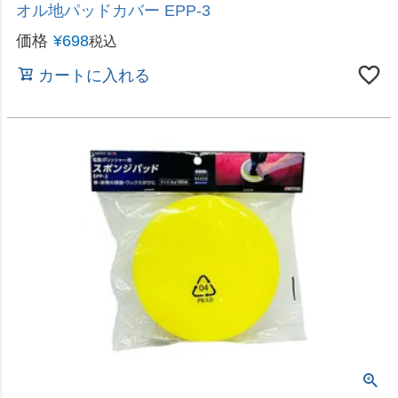
止め穴・斜め穴・重ね穴あけに最適
即日出荷 藤原産業 E-Value 木工用ボアビットセッ
ト 5本組
価格
¥
2,680
税込
カートに入れる