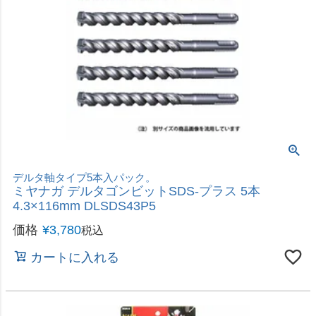
穴あけ・面取り・穴径の拡大に
高儀 EARTH MAN ストッパー付チタンコーティン
グスパイラルステップドリル φ4～18mm 9段 STD-
21
価格
¥
1,880
税込
カートに入れる