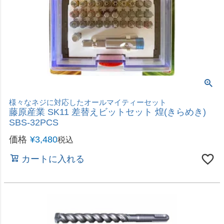
スパイラル溝＋四つの刃で圧倒的速切れ
高儀 EARTH MAN 4枚刃スパイラルステップドリ
ル φ4～20mm 9段 STD-11
価格
¥
2,480
税込
カートに入れる