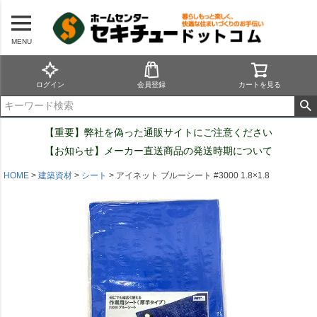
MENU
ログイン
会員登録
カートを見る
【重要】弊社を偽った通販サイトにご注意ください
【お知らせ】メーカー直送商品の発送時期について
HOME
建築資材
シート
アイネット ブルーシート #3000 1.8×1.8