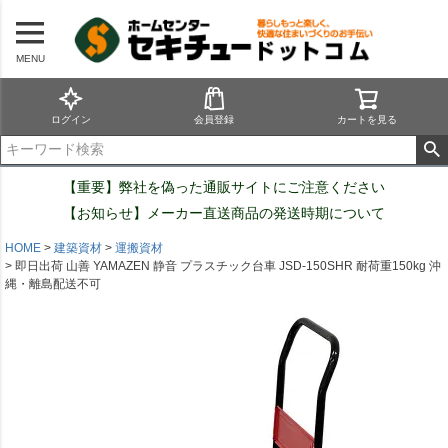
MENU
ログイン
会員登録
カートを見る
【重要】弊社を偽った通販サイトにご注意ください
【お知らせ】メーカー直送商品の発送時期について
HOME
建築資材
運搬資材
即日出荷 山善 YAMAZEN 静音 プラスチック台車 JSD-150SHR 耐荷重150kg 沖
縄・離島配送不可