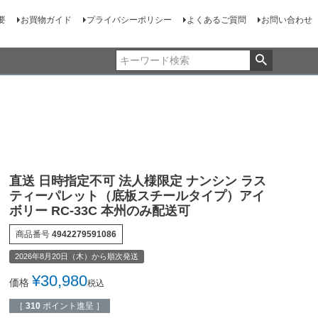
要
お買物ガイド
プライバシーポリシー
よくあるご質問
お問い合わせ
直送 日時指定不可 法人様限定 ナンシン ラス
ティーパレット（底板スチールタイプ）アイ
ボリー RC-33C 本州のみ配送可
商品番号
4942279591086
2026年8月20日（木）から順次発送
¥
30,980
価格
税込
［
310
ポイント進呈 ］