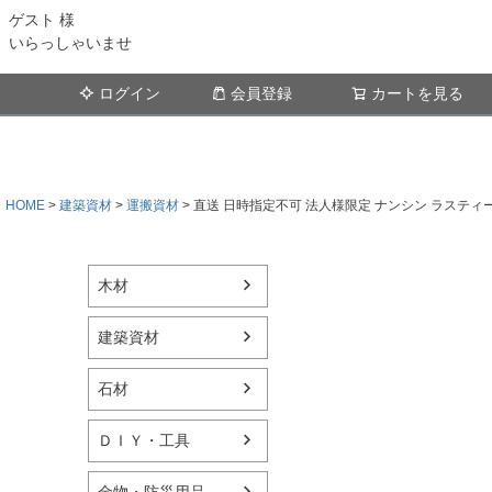
ゲスト 様
いらっしゃいませ
ログイン
会員登録
カートを見る
HOME
建築資材
運搬資材
直送 日時指定不可 法人様限定 ナンシン ラスティ
木材
建築資材
石材
ＤＩＹ・工具
金物・防災用品