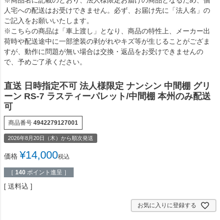
人宅への配送はお受けできません。必ず、お届け先に「法人名」の
ご記入をお願いいたします。
※こちらの商品は「車上渡し」となり、商品の特性上、メーカー出
荷時や配送途中に一部塗装の剥がれやキズ等が生じることがござま
すが、動作に問題が無い場合は交換・返品をお受けできませんの
で、予めご了承ください。
直送 日時指定不可 法人様限定 ナンシン 中間棚 グリ
ーン RS-7 ラスティーパレット/中間棚 本州のみ配送
可
商品番号
4942279127001
2026年8月20日（木）から順次発送
¥
14,000
価格
税込
［
140
ポイント進呈 ］
送料込
お気に入りに登録する