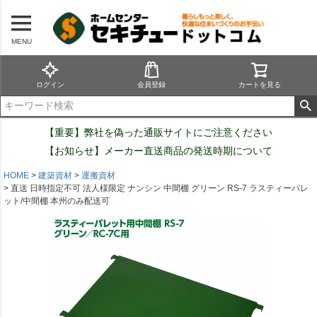
MENU
ログイン
会員登録
カートを見る
【重要】弊社を偽った通販サイトにご注意ください
【お知らせ】メーカー直送商品の発送時期について
HOME
建築資材
運搬資材
直送 日時指定不可 法人様限定 ナンシン 中間棚 グリーン RS-7 ラスティーパレ
ット/中間棚 本州のみ配送可