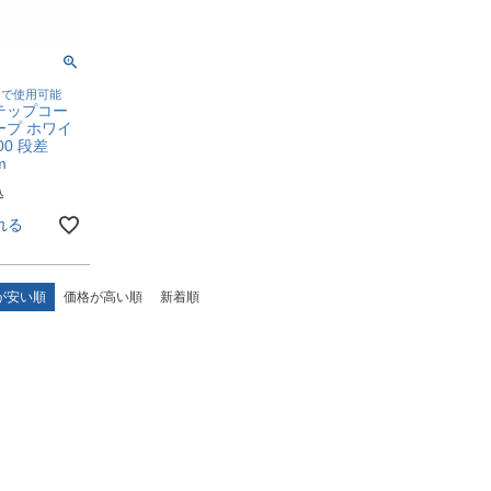
まで使用可能
テップコー
ープ ホワイ
00 段差
m
込
れる
が安い順
価格が高い順
新着順