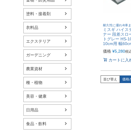
塗料・接着剤
耐久性に優れ4t車
衣料品
ミスギ ハイス
ナー 段差スロ
トグレー HS-1
エクステリア
10cm用 幅60c
価格
¥
5,280
税
ガーデニング
カートに入
農業資材
並び替え
価格
種・植物
美容・健康
日用品
食品・飲料