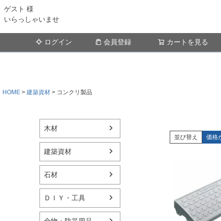
ゲスト 様
いらっしゃいませ
ログイン
会員登録
カートを見る
HOME
建築資材
コンクリ製品
木材
並び替え
価格
建築資材
石材
ＤＩＹ・工具
金物・防災用品