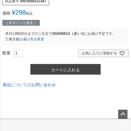
商品番号
4993896021487
¥
298
価格
税込
［
3
ポイント進呈 ］
本日
13時00分
までのご注文で
2026/08/12（水）
頃にお届け予定です。
東京都
お届け先を変更
お気に入りに登録する
カートに入れる
商品についてのお問い合わせ
ペー
ジト