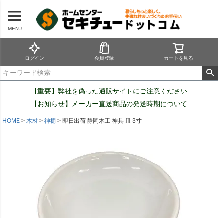
MENU
ログイン
会員登録
カートを見る
【重要】弊社を偽った通販サイトにご注意ください
【お知らせ】メーカー直送商品の発送時期について
HOME
木材
神棚
即日出荷 静岡木工 神具 皿 3寸