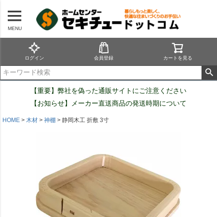
MENU
ログイン
会員登録
カートを見る
【重要】弊社を偽った通販サイトにご注意ください
【お知らせ】メーカー直送商品の発送時期について
HOME
木材
神棚
静岡木工 折敷 3寸