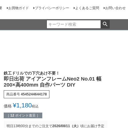
要
お買物ガイド
プライバシーポリシー
よくあるご質問
お問い合わせ
鉄工ドリルでの下穴あけ不要！
即日出荷 アイアンフレームNeo2 No.01 幅
200×高400mm 自作パーツ DIY
商品番号
4545244644178
¥
1,180
価格
税込
［
12
ポイント進呈 ］
明日
13時00分
までのご注文で
2026/08/11（火）
頃にお届け予定