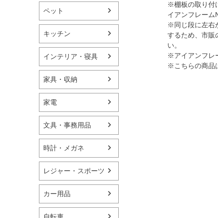
※棚板の取り付け
ペット
イアンフレームN
※同じ段に左右
キッチン
するため、市販
い。
※アイアンフレー
インテリア・寝具
※こちらの商品
家具・収納
家電
文具・事務用品
時計・メガネ
レジャー・スポーツ
カー用品
自転車