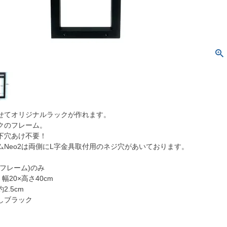
せてオリジナルラックが作れます。
クのフレーム。
下穴あけ不要！
ムNeo2は両側にL字金具取付用のネジ穴があいております。
フレーム)のみ
幅20×高さ40cm
2.5cm
しブラック