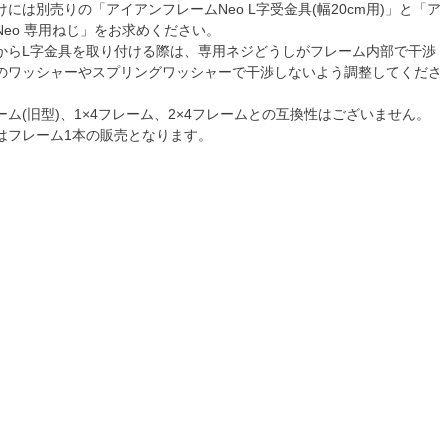
には別売りの「アイアンフレームNeo L字受金具(幅20cm用)」と「ア
eo 専用ねじ」をお求めください。
からL字金具を取り付ける際は、専用ネジどうしがフレーム内部で干渉
のワッシャーやスプリングワッシャーで干渉しないよう調整してくださ
ム(旧型)、1×4フレーム、2×4フレームとの互換性はございません。
はフレーム1本の販売となります。