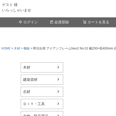
ゲスト 様
いらっしゃいませ
ログイン
会員登録
カートを見る
HOME
木材
棚板
即日出荷 アイアンフレームNeo2 No.01 幅200×高400mm 
木材
建築資材
石材
ＤＩＹ・工具
金物・防災用品